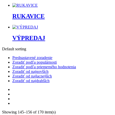
RUKAVICE
VÝPREDAJ
Default sorting
Prednastavené zoradenie
Zoradiť podľa populárnosti
Zoradiť podľa priemerného hodnotenia
Zoradiť od najnovších
Zoradiť od najlacnejších
Zoradiť od najdrahších
Showing 145–156 of 170 item(s)