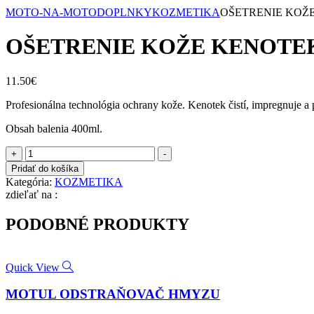
MOTO-NA-MOTO
DOPLNKY
KOZMETIKA
OŠETRENIE KOŽ
OŠETRENIE KOŽE KENOTE
11.50
€
Profesionálna technológia ochrany kože. Kenotek čistí, impregnuje a 
Obsah balenia 400ml.
množstvo
+
-
OŠETRENIE
Pridať do košíka
KOŽE
Kategória:
KOZMETIKA
KENOTEK
zdieľať na :
PRO
PODOBNÉ PRODUKTY
Quick View
MOTUL ODSTRAŇOVAČ HMYZU