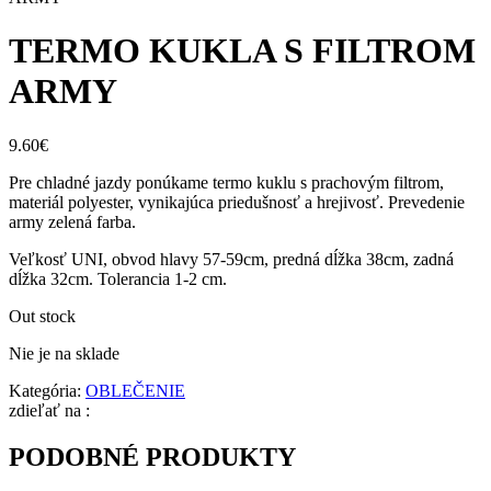
TERMO KUKLA S FILTROM
ARMY
9.60
€
Pre chladné jazdy ponúkame termo kuklu s prachovým filtrom,
materiál polyester, vynikajúca priedušnosť a hrejivosť. Prevedenie
army zelená farba.
Veľkosť UNI, obvod hlavy 57-59cm, predná dĺžka 38cm, zadná
dĺžka 32cm. Tolerancia 1-2 cm.
Out stock
Nie je na sklade
Kategória:
OBLEČENIE
zdieľať na :
PODOBNÉ PRODUKTY