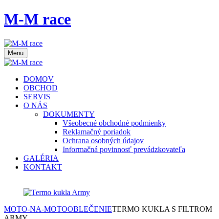
M-M race
Menu
DOMOV
OBCHOD
SERVIS
O NÁS
DOKUMENTY
Všeobecné obchodné podmienky
Reklamačný poriadok
Ochrana osobných údajov
Informačná povinnosť prevádzkovateľa
GALÉRIA
KONTAKT
MOTO-NA-MOTO
OBLEČENIE
TERMO KUKLA S FILTROM
ARMY