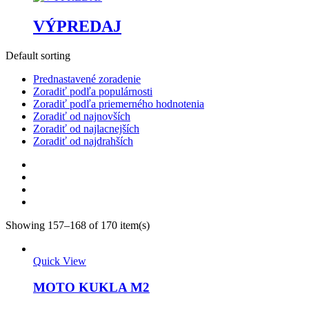
VÝPREDAJ
Default sorting
Prednastavené zoradenie
Zoradiť podľa populárnosti
Zoradiť podľa priemerného hodnotenia
Zoradiť od najnovších
Zoradiť od najlacnejších
Zoradiť od najdrahších
Showing 157–168 of 170 item(s)
Quick View
MOTO KUKLA M2