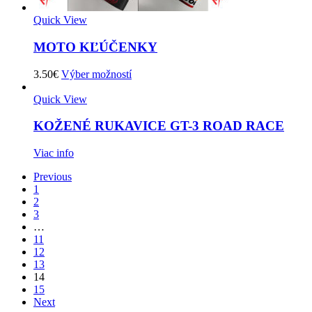
Quick View
MOTO KĽÚČENKY
3.50
€
Výber možností
Quick View
KOŽENÉ RUKAVICE GT-3 ROAD RACE
Viac info
Previous
1
2
3
…
11
12
13
14
15
Next