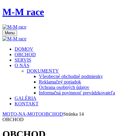
M-M race
Menu
DOMOV
OBCHOD
SERVIS
O NÁS
DOKUMENTY
Všeobecné obchodné podmienky
Reklamačný poriadok
Ochrana osobných údajov
Informačná povinnosť prevádzkovateľa
GALÉRIA
KONTAKT
MOTO-NA-MOTO
OBCHOD
Stránka 14
OBCHOD
OBCHOD