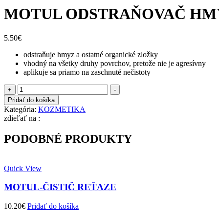
MOTUL ODSTRAŇOVAČ HM
5.50
€
odstraňuje hmyz a ostatné organické zložky
vhodný na všetky druhy povrchov, pretože nie je agresívny
aplikuje sa priamo na zaschnuté nečistoty
množstvo
+
-
MOTUL
Pridať do košíka
ODSTRAŇOVAČ
Kategória:
KOZMETIKA
HMYZU
zdieľať na :
PODOBNÉ PRODUKTY
Quick View
MOTUL-ČISTIČ REŤAZE
10.20
€
Pridať do košíka