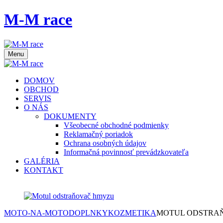
M-M race
Menu
DOMOV
OBCHOD
SERVIS
O NÁS
DOKUMENTY
Všeobecné obchodné podmienky
Reklamačný poriadok
Ochrana osobných údajov
Informačná povinnosť prevádzkovateľa
GALÉRIA
KONTAKT
MOTO-NA-MOTO
DOPLNKY
KOZMETIKA
MOTUL ODSTRA