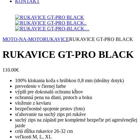
KONTAKT
MOTO-NA-MOTO
RUKAVICE
RUKAVICE GT-PRO BLACK
RUKAVICE GT-PRO BLACK
110.00
€
100% klokania koža s hrúbkou 0,8 mm (ideálny dotyk)
prevedenie v čiernej farbe
výplň pre dokonalú ochranu kĺbov
ochranná pena na dlani, prstoch a boku
vloženie z kevlaru
bezpečnostné spojenie prstov (foto)
sťahovanie na suchý zips pri rukáve
suchý zips na zápästí pre kompletné bezpečie pri agresívnejšej
jazde
celá dĺžka rukavice 26-32 cm
veľkosti M, L, XL