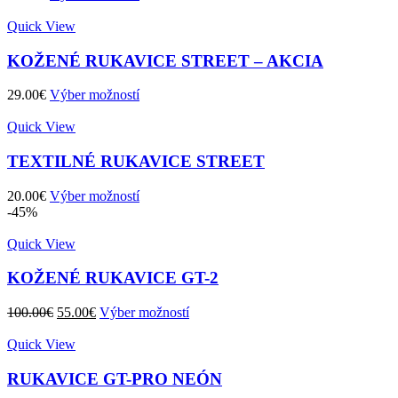
Quick View
KOŽENÉ RUKAVICE STREET – AKCIA
29.00
€
Výber možností
Quick View
TEXTILNÉ RUKAVICE STREET
20.00
€
Výber možností
-45%
Quick View
KOŽENÉ RUKAVICE GT-2
Pôvodná
Aktuálna
100.00
€
55.00
€
Výber možností
cena
cena
bola:
je:
Quick View
100.00€.
55.00€.
RUKAVICE GT-PRO NEÓN