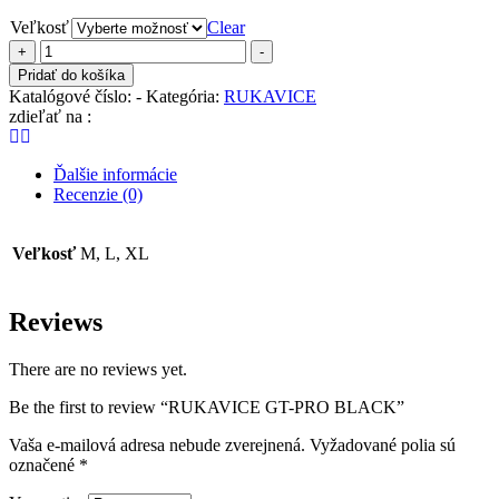
Veľkosť
Clear
množstvo
+
-
RUKAVICE
Pridať do košíka
GT-
Katalógové číslo:
-
Kategória:
RUKAVICE
PRO
zdieľať na :
BLACK
Ďalšie informácie
Recenzie (0)
Veľkosť
M, L, XL
Reviews
There are no reviews yet.
Be the first to review “RUKAVICE GT-PRO BLACK”
Vaša e-mailová adresa nebude zverejnená.
Vyžadované polia sú
označené
*