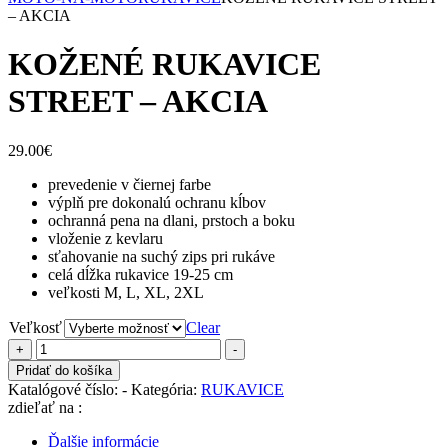
– AKCIA
KOŽENÉ RUKAVICE
STREET – AKCIA
29.00
€
prevedenie v čiernej farbe
výplň pre dokonalú ochranu kĺbov
ochranná pena na dlani, prstoch a boku
vloženie z kevlaru
sťahovanie na suchý zips pri rukáve
celá dĺžka rukavice 19-25 cm
veľkosti M, L, XL, 2XL
Veľkosť
Clear
množstvo
+
-
KOŽENÉ
Pridať do košíka
RUKAVICE
Katalógové číslo:
-
Kategória:
RUKAVICE
STREET
zdieľať na :
-
AKCIA
Ďalšie informácie