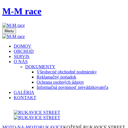
M-M race
Menu
DOMOV
OBCHOD
SERVIS
O NÁS
DOKUMENTY
Všeobecné obchodné podmienky
Reklamačný poriadok
Ochrana osobných údajov
Informačná povinnosť prevádzkovateľa
GALÉRIA
KONTAKT
MOTO-NA-MOTO
RUKAVICE
KOŽENÉ RUKAVICE STREET