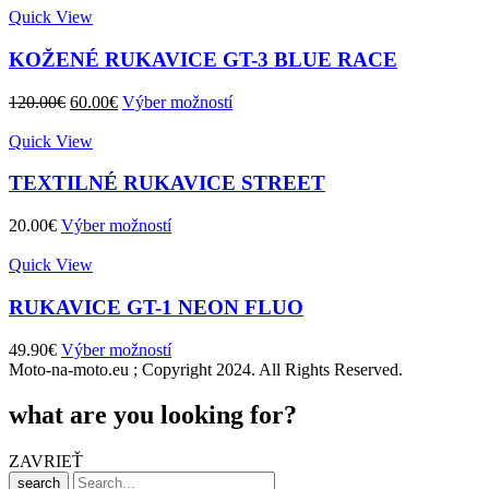
Quick View
KOŽENÉ RUKAVICE GT-3 BLUE RACE
Pôvodná
Aktuálna
120.00
€
60.00
€
Výber možností
cena
cena
bola:
je:
Quick View
120.00€.
60.00€.
TEXTILNÉ RUKAVICE STREET
20.00
€
Výber možností
Quick View
RUKAVICE GT-1 NEON FLUO
49.90
€
Výber možností
Moto-na-moto.eu ; Copyright 2024. All Rights Reserved.
what are you looking for?
ZAVRIEŤ
search