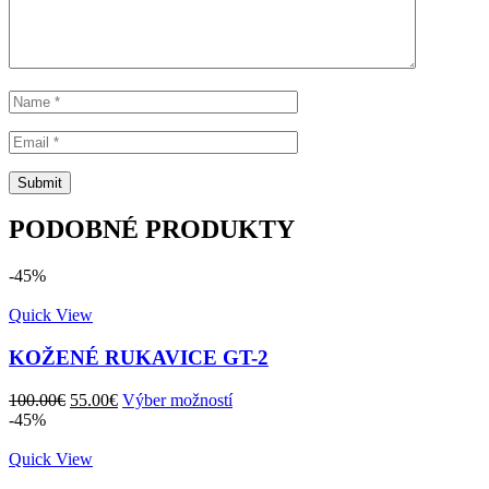
PODOBNÉ PRODUKTY
-45%
Quick View
KOŽENÉ RUKAVICE GT-2
Pôvodná
Aktuálna
100.00
€
55.00
€
Výber možností
cena
cena
-45%
bola:
je:
100.00€.
55.00€.
Quick View