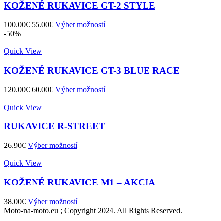
KOŽENÉ RUKAVICE GT-2 STYLE
Pôvodná
Aktuálna
100.00
€
55.00
€
Výber možností
cena
cena
-50%
bola:
je:
100.00€.
55.00€.
Quick View
KOŽENÉ RUKAVICE GT-3 BLUE RACE
Pôvodná
Aktuálna
120.00
€
60.00
€
Výber možností
cena
cena
bola:
je:
Quick View
120.00€.
60.00€.
RUKAVICE R-STREET
26.90
€
Výber možností
Quick View
KOŽENÉ RUKAVICE M1 – AKCIA
38.00
€
Výber možností
Moto-na-moto.eu ; Copyright 2024. All Rights Reserved.