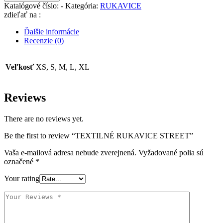
RUKAVICE
Katalógové číslo:
-
Kategória:
RUKAVICE
STREET
zdieľať na :
Ďalšie informácie
Recenzie (0)
Veľkosť
XS, S, M, L, XL
Reviews
There are no reviews yet.
Be the first to review “TEXTILNÉ RUKAVICE STREET”
Vaša e-mailová adresa nebude zverejnená.
Vyžadované polia sú
označené
*
Your rating