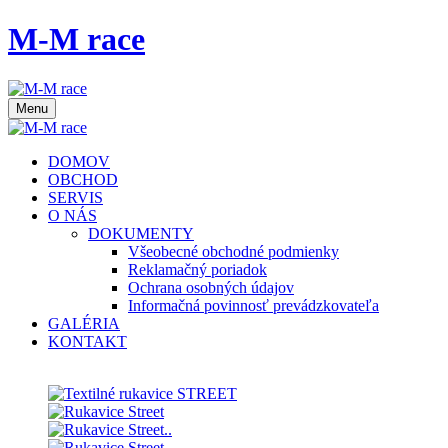
M-M race
Menu
DOMOV
OBCHOD
SERVIS
O NÁS
DOKUMENTY
Všeobecné obchodné podmienky
Reklamačný poriadok
Ochrana osobných údajov
Informačná povinnosť prevádzkovateľa
GALÉRIA
KONTAKT