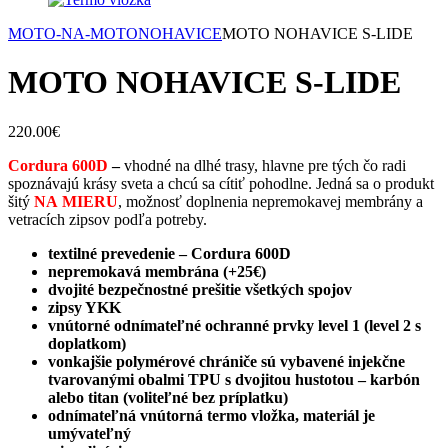
MOTO-NA-MOTO
NOHAVICE
MOTO NOHAVICE S-LIDE
MOTO NOHAVICE S-LIDE
220.00
€
Cordura 600D
–
vhodné na dlhé trasy, hlavne pre tých čo radi
spoznávajú krásy sveta a chcú sa cítiť pohodlne. Jedná sa o produkt
šitý
NA
MIERU
, možnosť doplnenia nepremokavej membrány a
vetracích zipsov podľa potreby.
textilné prevedenie – Cordura 600D
nepremokavá membrána (+25€)
dvojité bezpečnostné prešitie všetkých spojov
zipsy YKK
vnútorné odnímateľné ochranné prvky level 1 (level 2 s
doplatkom)
vonkajšie polymérové ​​chrániče sú vybavené injekčne
tvarovanými obalmi TPU s dvojitou hustotou – karbón
alebo titan (voliteľné bez príplatku)
odnímateľná vnútorná termo vložka, materiál je
umývateľný