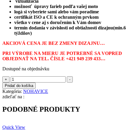
vizualizácia
možnosť úpravy farieb podľa vašej moto
logá si vyberiete sami alebo vám poradíme
certifikát ISO a CE k ochranným prvkom
všetko v cene aj s doručením k Vám domov
termín dodania v závislosti od obtiažnosti dizajnu(min.6
týždňov)
AKCIOVÁ CENA JE BEZ ZMENY DIZAJNU…
PRI VÝROBE NA MIERU JE POTREBNÉ SA VOPRED
OBJEDNAŤ NA TEL. ČÍSLE +421 949 239 433…
Dostupné na objednávku
množstvo
+
-
MOTO
Pridať do košíka
NOHAVICE
Kategória:
NOHAVICE
S-
zdieľať na :
LIDE
PODOBNÉ PRODUKTY
Quick View