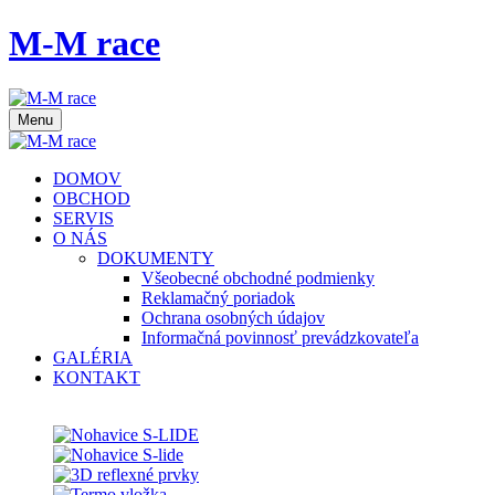
M-M race
Menu
DOMOV
OBCHOD
SERVIS
O NÁS
DOKUMENTY
Všeobecné obchodné podmienky
Reklamačný poriadok
Ochrana osobných údajov
Informačná povinnosť prevádzkovateľa
GALÉRIA
KONTAKT