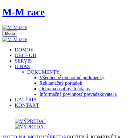
M-M race
Menu
DOMOV
OBCHOD
SERVIS
O NÁS
DOKUMENTY
Všeobecné obchodné podmienky
Reklamačný poriadok
Ochrana osobných údajov
Informačná povinnosť prevádzkovateľa
GALÉRIA
KONTAKT
MOTO-NA-MOTO
VÝPREDAJ
KOŽENÁ KOMBINÉZA-