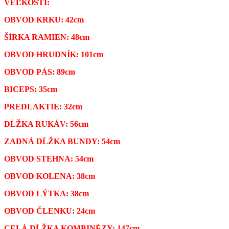
VEĽKOSTI:
OBVOD KRKU: 42cm
ŠÍRKA RAMIEN: 48cm
OBVOD HRUDNÍK: 101cm
OBVOD PÁS: 89cm
BICEPS: 35cm
PREDLAKTIE: 32cm
DĹŽKA RUKÁV: 56cm
ZADNÁ DĹŽKA BUNDY: 54cm
OBVOD STEHNA: 54cm
OBVOD KOLENA: 38cm
OBVOD LÝTKA: 38cm
OBVOD ČLENKU: 24cm
CELÁ DĹŽKA KOMBINÉZY: 147cm