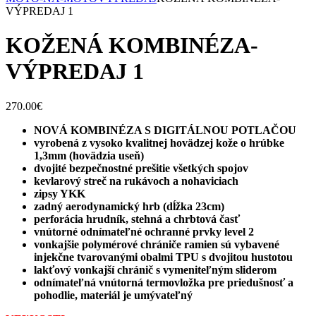
VÝPREDAJ 1
KOŽENÁ KOMBINÉZA-
VÝPREDAJ 1
270.00
€
NOVÁ KOMBINÉZA S DIGITÁLNOU POTLAČOU
vyrobená z vysoko kvalitnej hovädzej kože o hrúbke
1,3mm (hovädzia useň)
dvojité bezpečnostné prešitie všetkých spojov
kevlarový streč na rukávoch a nohaviciach
zipsy YKK
zadný aerodynamický hrb (dĺžka 23cm)
perforácia hrudník, stehná a chrbtová časť
vnútorné odnímateľné ochranné prvky level 2
vonkajšie polymérové ​​chrániče ramien sú vybavené
injekčne tvarovanými obalmi TPU s dvojitou hustotou
lakťový vonkajší chránič s vymeniteľným sliderom
odnímateľná vnútorná termovložka pre priedušnosť a
pohodlie, materiál je umývateľný