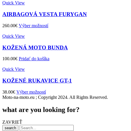
bola:
je:
Quick View
120.00€.
60.00€.
AIRBAGOVÁ VESTA FURYGAN
260.00
€
Výber možností
Quick View
KOŽENÁ MOTO BUNDA
100.00
€
Pridať do košíka
Quick View
KOŽENÉ RUKAVICE GT-1
38.00
€
Výber možností
Moto-na-moto.eu ; Copyright 2024. All Rights Reserved.
what are you looking for?
ZAVRIEŤ
search