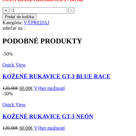
množstvo
+
-
KOŽENÁ
Pridať do košíka
KOMBINÉZA-
Kategória:
VÝPREDAJ
VÝPREDAJ
zdieľať na :
1
PODOBNÉ PRODUKTY
-50%
Quick View
KOŽENÉ RUKAVICE GT-3 BLUE RACE
Pôvodná
Aktuálna
120.00
€
60.00
€
Výber možností
cena
cena
-50%
bola:
je:
120.00€.
60.00€.
Quick View
KOŽENÉ RUKAVICE GT-3 NEÓN
Pôvodná
Aktuálna
120.00
€
60.00
€
Výber možností
cena
cena