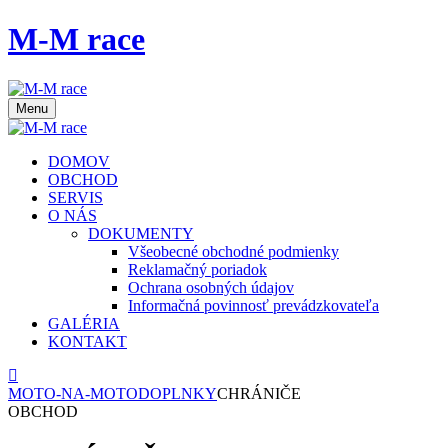
M-M race
Menu
DOMOV
OBCHOD
SERVIS
O NÁS
DOKUMENTY
Všeobecné obchodné podmienky
Reklamačný poriadok
Ochrana osobných údajov
Informačná povinnosť prevádzkovateľa
GALÉRIA
KONTAKT
MOTO-NA-MOTO
DOPLNKY
CHRÁNIČE
OBCHOD